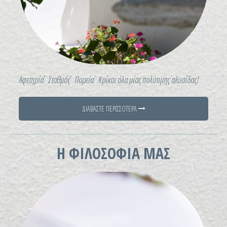
Αφετηρία
˙
Σταθμός
˙
Πορεία
˙
Κρίκοι όλα μίας πολύτιμης αλυσίδας!
ΔΙΑΒΑΣΤΕ ΠΕΡΙΣΣΟΤΕΡΑ
Η ΦΙΛΟΣΟΦΙΑ ΜΑΣ