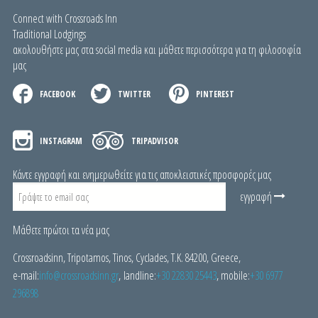
Connect with Crossroads Inn
Traditional Lodgings
ακολουθήστε μας στα social media και μάθετε περισσότερα για τη φιλοσοφία
μας
FACEBOOK
TWITTER
PINTEREST
INSTAGRAM
TRIPADVISOR
Κάντε εγγραφή και ενημερωθείτε για τις αποκλειστικές προσφορές μας
εγγραφή
Μάθετε πρώτοι τα νέα μας
Crossroadsinn, Tripotamos, Tinos, Cyclades, Τ.Κ. 84200, Greece,
e-mail:
i
nfo@crossroadsinn.gr
, landline:
+30 22830 25443
, mobile:
+30 6977
296898